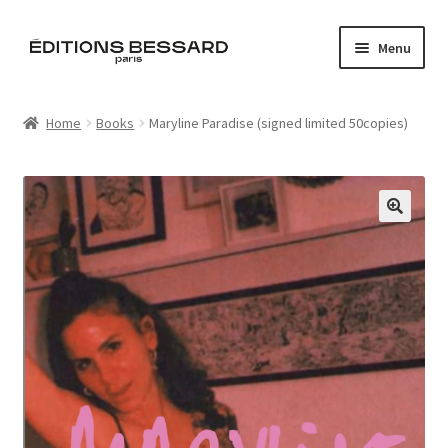
Skip
Skip
Menu
to
to
navigation
content
Home
Home
Books
Maryline Paradise (signed limited 50copies)
Books
Bespoke
🔍
Zine
L’Imperiale
Artistes
Blog