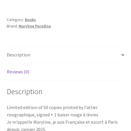
(signed
limited
50copies)
Category:
Books
Brand:
Maryline Paradise
quantity
Description
Reviews (0)
Description
Limited edition of 50 copies printed by l’atlier
risographique, signed + 1 baiser rouge à lèvres
Je m’appelle Maryline, je suis Française et escort à Paris
depuis Janvier 2015.