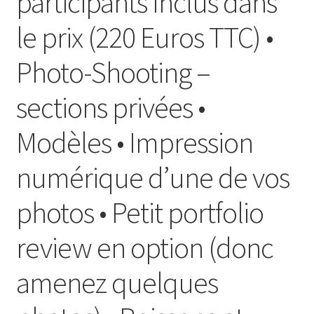
participants Inclus dans
le prix (220 Euros TTC) •
Photo-Shooting –
sections privées •
Modèles • Impression
numérique d’une de vos
photos • Petit portfolio
review en option (donc
amenez quelques