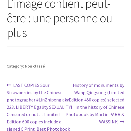
L’image contient peut-
être : une personne ou
plus
Category:
Non classé
Post
Previous
Next
LAST COPIES Sour
History of monuments by
post:
post:
Strawberries by the Chinese
Wang Qingsong (Limited
navigation
photographer #LinZhipeng aka
Edition 450 copies) selected
223, LIBERTY Egality SEXUALITY!
in the history of Chinese
Censured or not… Limited
Photobook by Martin PARR &
Edition 600 copies include a
WASSINK
signed C Print. Best Photobook