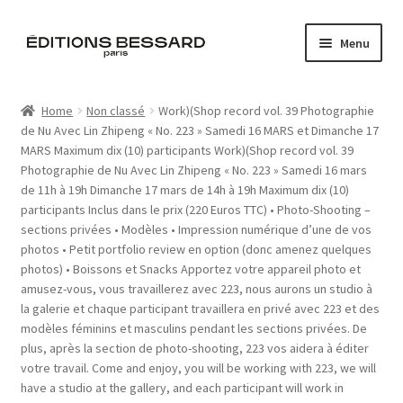
Skip
Skip
Menu
to
to
navigation
content
Home
Home
Non classé
Work)(Shop record vol. 39 Photographie
de Nu Avec Lin Zhipeng « No. 223 » Samedi 16 MARS et Dimanche 17
Books
MARS Maximum dix (10) participants Work)(Shop record vol. 39
Photographie de Nu Avec Lin Zhipeng « No. 223 » Samedi 16 mars
Bespoke
de 11h à 19h Dimanche 17 mars de 14h à 19h Maximum dix (10)
participants Inclus dans le prix (220 Euros TTC) • Photo-Shooting –
Zine
sections privées • Modèles • Impression numérique d’une de vos
photos • Petit portfolio review en option (donc amenez quelques
photos) • Boissons et Snacks Apportez votre appareil photo et
L’Imperiale
amusez-vous, vous travaillerez avec 223, nous aurons un studio à
la galerie et chaque participant travaillera en privé avec 223 et des
Artistes
modèles féminins et masculins pendant les sections privées. De
plus, après la section de photo-shooting, 223 vos aidera à éditer
votre travail. Come and enjoy, you will be working with 223, we will
Blog
have a studio at the gallery, and each participant will work in