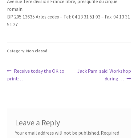
Avenue 1ere division France libre, presqu’île du cirque
romain.
BP 205 13635 Arles cedex – Tel: 04 13 31 51 03 – Fax: 04 13 31
51 27
Category:
Non classé
Post
Previous
Next
Receive today the OK to
Jack Pam said: Workshop
post:
post:
print: …
during …
navigation
Leave a Reply
Your email address will not be published.
Required