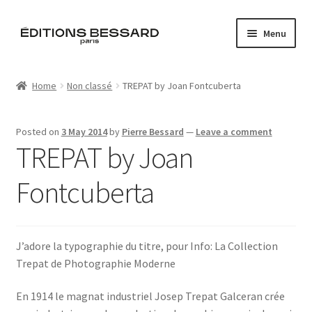
Skip
Skip
Menu
to
to
navigation
content
Home
Home
Non classé
TREPAT by Joan Fontcuberta
Books
Posted on
3 May 2014
by
Pierre Bessard
—
Leave a comment
Bespoke
TREPAT by Joan
Zine
Fontcuberta
L’Imperiale
J’adore la typographie du titre, pour Info: La Collection
Artistes
Trepat de Photographie Moderne
Blog
En 1914 le magnat industriel Josep Trepat Galceran crée