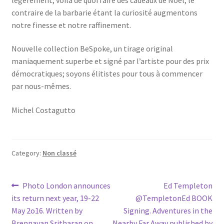
contraire de la barbarie étant la curiosité augmentons
notre finesse et notre raffinement.
Nouvelle collection BeSpoke, un tirage original
maniaquement superbe et signé par l’artiste pour des prix
démocratiques; soyons élitistes pour tous à commencer
par nous-mêmes.
Michel Costagutto
Category:
Non classé
Post
Previous
Next
Photo London announces
Ed Templeton
post:
post:
its return next year, 19-22
@TempletonEd BOOK
navigation
May 2o16. Written by
Signing. Adventures in the
Brennavan Sritharan on
Nearby Far Away published by