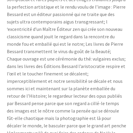
la perfection artistique et le rendu voulu de l’image : Pierre
Bessard est un éditeur passionné qui ne traite que des
sujets ultra contemporains aigus transgressant; l
‘excentricité d’un Maître Éditeur zen q
ui crée son nouveau
classicisme quand jouit le regard dans la rencontre du
monde fou et emballé qui est le notre; Les livres de Pierre
Bessard transmettent le virus du goût de la Beauté;
Chaque ouvrage est une cérémonie du thé: vulgaires exclus;
dans les livres des Éditions Bessard l’aristocratie respire et
l’œil et le toucher finement se décalent;
imperceptiblement et notre sensibilité se décale et nous
sommes ici et maintenant sur la planète emballée du
retour de l’Histoire; le regardeur lecteur des opus publiés
par Bessard pense parce que son regard a cillé-le temps
des images est le nôtre comme la pensée qui se déroule
fût-elle chaotique mais la photographie est là pour
décaler le monde, le basculer parce que le grand art penche
légèrement; voilà de quoi faire des cadeaux de Noël; le