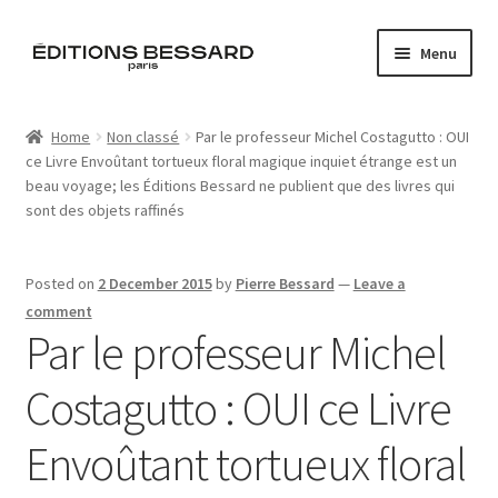
Skip
Skip
Menu
to
to
navigation
content
Home
Home
Non classé
Par le professeur Michel Costagutto : OUI
ce Livre Envoûtant tortueux floral magique inquiet étrange est un
Books
beau voyage; les Éditions Bessard ne publient que des livres qui
sont des objets raffinés
Bespoke
Zine
Posted on
2 December 2015
by
Pierre Bessard
—
Leave a
comment
Par le professeur Michel
L’Imperiale
Costagutto : OUI ce Livre
Artistes
Envoûtant tortueux floral
Blog