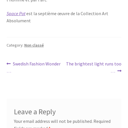
Space Pot
est la septième œuvre de la Collection Art
Absolument
Category:
Non classé
Post
Previous
Next
Swedish Fashion Wonder
The brightest light runs too
post:
post:
…
…
navigation
Leave a Reply
Your email address will not be published.
Required