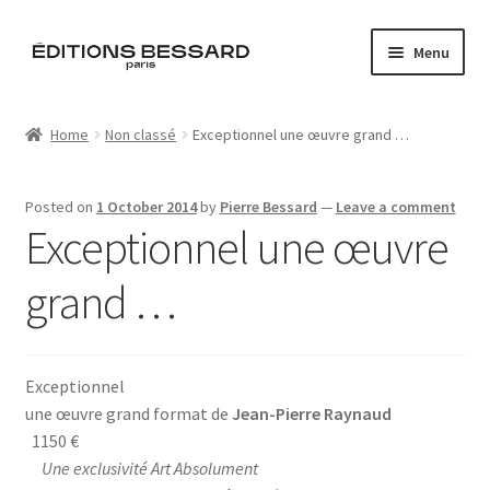
Skip
Skip
Menu
to
to
navigation
content
Home
Home
Non classé
Exceptionnel une œuvre grand …
Books
Posted on
1 October 2014
by
Pierre Bessard
—
Leave a comment
Bespoke
Exceptionnel une œuvre
Zine
grand …
L’Imperiale
Exceptionnel
Artistes
une œuvre grand format de
Jean-Pierre Raynaud
1150 €
Blog
Une exclusivité Art Absolument