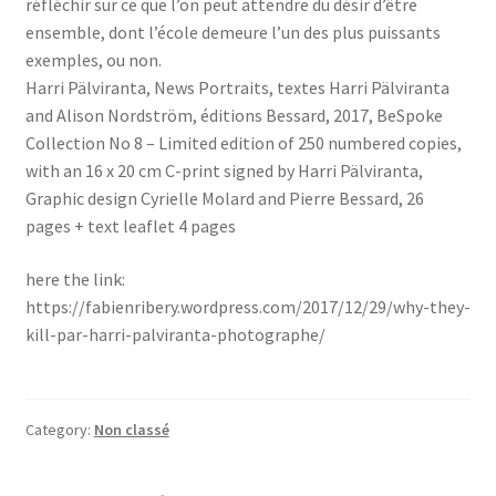
réfléchir sur ce que l’on peut attendre du désir d’être
ensemble, dont l’école demeure l’un des plus puissants
exemples, ou non.
Harri Pälviranta, News Portraits, textes Harri Pälviranta
and Alison Nordström, éditions Bessard, 2017, BeSpoke
Collection No 8 – Limited edition of 250 numbered copies,
with an 16 x 20 cm C-print signed by Harri Pälviranta,
Graphic design Cyrielle Molard and Pierre Bessard, 26
pages + text leaflet 4 pages
here the link:
https://fabienribery.wordpress.com/2017/12/29/why-they-
kill-par-harri-palviranta-photographe/
Category:
Non classé