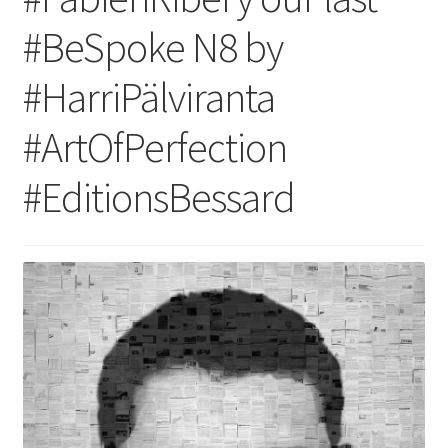
#BeSpoke N8 by
#HarriPälviranta
#ArtOfPerfection
#EditionsBessard