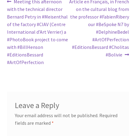
Post
Previous
Next
Meeting this afternoon
Article en Français, in French
post:
post:
with the technical director
on the cultural blog from
navigation
Bernard Petry in #Meisenthal
the professor #FabienRibery
of the factory #CIAV (Centre
our #BeSpoke N7 by
International d’Art Verrier) a
#DelphineBedel
#PhotoBook project to come
#ArtOfPerfection
with #BillHenson
#EditionsBessard #Cholitas
#EditionsBessard
#Bolivie
#ArtOfPerfection
Leave a Reply
Your email address will not be published.
Required
fields are marked
*