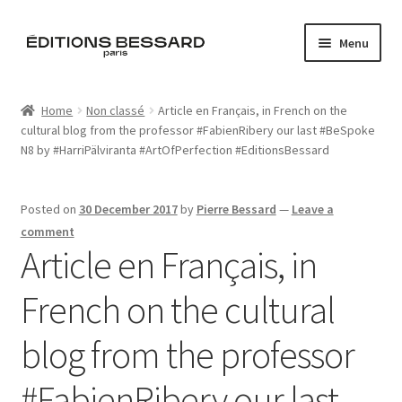
Skip
Skip
Menu
to
to
navigation
content
Home
Home
Non classé
Article en Français, in French on the
cultural blog from the professor #FabienRibery our last #BeSpoke
Books
N8 by #HarriPälviranta #ArtOfPerfection #EditionsBessard
Bespoke
Posted on
30 December 2017
by
Pierre Bessard
—
Leave a
Zine
comment
Article en Français, in
L’Imperiale
French on the cultural
Artistes
blog from the professor
Blog
#FabienRibery our last