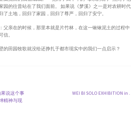
家园的往昔站在了我们面前。 如果说《梦溪》之一是对农耕时代
归了土地，回归了家园，回归了尊严，回归了安宁。
：父亲在的时候，那里本就是片竹林，在这一锹锹泥土的过程中
可信。
壁的田园牧歌就没给还挣扎于都市现实中的我们一点启示？
Next
如果说这个事
WEI BI SOLO EXHIBITION in
post:
绅精神与现