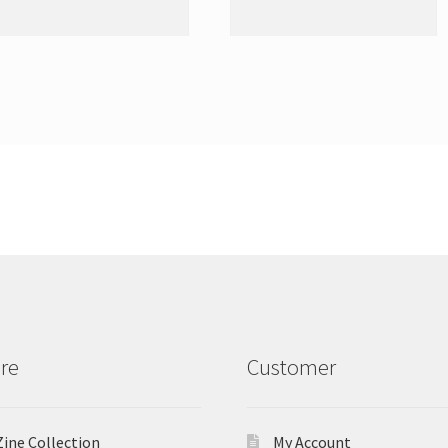
re
Customer
Zine Collection
My Account