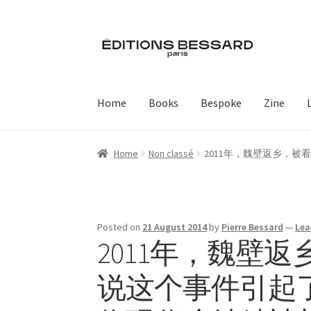
Skip
Skip
to
to
navigation
content
Home
Books
Bespoke
Zine
Home
Non classé
2011年，魏壁返乡，
Posted on
21 August 2014
by
Pierre Bessard
—
Lea
2011年，魏壁
说这个事件引起