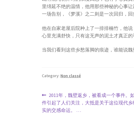
里绵延不绝的温情，他用那些神秘的心事让
一场告别，《梦溪》之二则是一次回归，回
他在自家老屋后院种上了一排排楠竹，他说
心里充满舒快，
只有这无声的泥土才真正的
当我们看到这些乡愁落脚的痕迹，谁能说魏
Category:
Non classé
Post
Previous
2011年，魏壁返乡，被看成一个事件。
post:
件引起了人们关注，大抵是关于这位现代乡
navigation
实的交感命运。 …