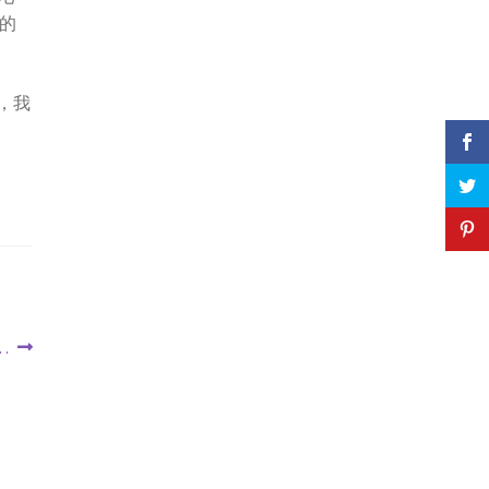
的
，我
 …