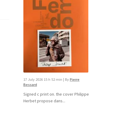
17 July 2026 15 h 52 min
|
By
Pierre
Bessard
Signed c print on. the cover ​Philippe
Herbet propose dans...