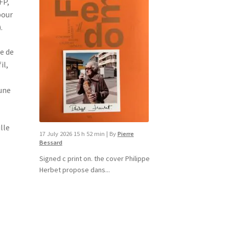
FP,
pour
.
he de
il,
 une
lle
17 July 2026 15 h 52 min
|
By
Pierre
Bessard
Signed c print on. the cover ​Philippe
Herbet propose dans...