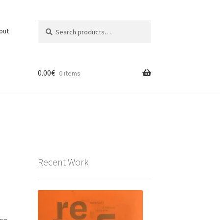
Search
Search
out
for:
0.00
€
0 items
Recent Work