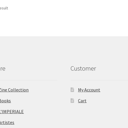
esult
re
Customer
Zine Collection
My Account
Books
Cart
L’IMPERIALE
Artistes