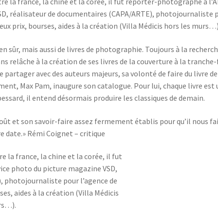
tre la france, la chine et la corée, il fut reporter-photographe à l’A
VSD, réalisateur de documentaires (CAPA/ARTE), photojournaliste 
x prix, bourses, aides à la création (Villa Médicis hors les murs…)
n sûr, mais aussi de livres de photographie. Toujours à la recherc
ns relâche à la création de ses livres de la couverture à la tranche-f
e partager avec des auteurs majeurs, sa volonté de faire du livre de
ment, Max Pam, inaugure son catalogue. Pour lui, chaque livre est
bessard, il entend désormais produire les classiques de demain.
t et son savoir-faire assez fermement établis pour qu’il nous fai
e date.» Rémi Coignet – critique
e la france, la chine et la corée, il fut
vice photo du picture magazine VSD,
 photojournaliste pour l’agence de
s, aides à la création (Villa Médicis
rs…).