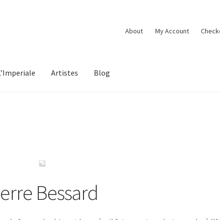
About
My Account
Check
L’Imperiale
Artistes
Blog
ierre Bessard