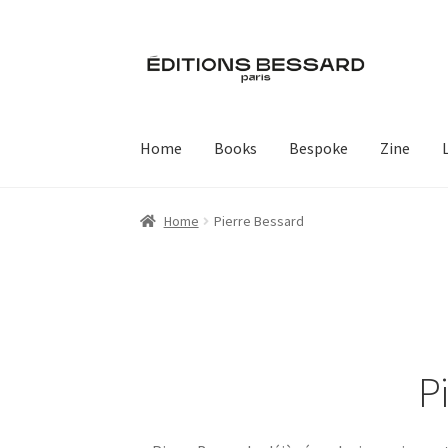
Skip
Skip
to
to
navigation
content
Home
Books
Bespoke
Zine
Home
Pierre Bessard
P